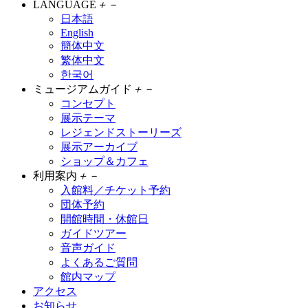
LANGUAGE
＋
－
日本語
English
簡体中文
繁体中文
한국어
ミュージアムガイド
＋
－
コンセプト
展示テーマ
レジェンドストーリーズ
展示アーカイブ
ショップ＆カフェ
利用案内
＋
－
入館料／チケット予約
団体予約
開館時間・休館日
ガイドツアー
音声ガイド
よくあるご質問
館内マップ
アクセス
お知らせ