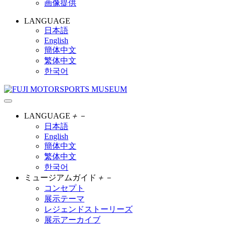
画像提供
LANGUAGE
日本語
English
簡体中文
繁体中文
한국어
LANGUAGE
＋
－
日本語
English
簡体中文
繁体中文
한국어
ミュージアムガイド
＋
－
コンセプト
展示テーマ
レジェンドストーリーズ
展示アーカイブ