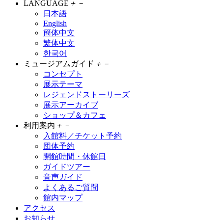
LANGUAGE
＋
－
日本語
English
簡体中文
繁体中文
한국어
ミュージアムガイド
＋
－
コンセプト
展示テーマ
レジェンドストーリーズ
展示アーカイブ
ショップ＆カフェ
利用案内
＋
－
入館料／チケット予約
団体予約
開館時間・休館日
ガイドツアー
音声ガイド
よくあるご質問
館内マップ
アクセス
お知らせ