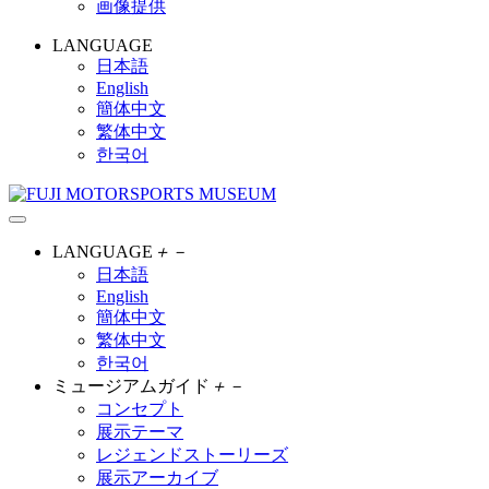
画像提供
LANGUAGE
日本語
English
簡体中文
繁体中文
한국어
LANGUAGE
＋
－
日本語
English
簡体中文
繁体中文
한국어
ミュージアムガイド
＋
－
コンセプト
展示テーマ
レジェンドストーリーズ
展示アーカイブ