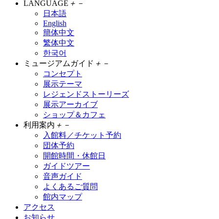
LANGUAGE
＋
－
日本語
English
簡体中文
繁体中文
한국어
ミュージアムガイド
＋
－
コンセプト
展示テーマ
レジェンドストーリーズ
展示アーカイブ
ショップ＆カフェ
利用案内
＋
－
入館料／チケット予約
団体予約
開館時間・休館日
ガイドツアー
音声ガイド
よくあるご質問
館内マップ
アクセス
お知らせ