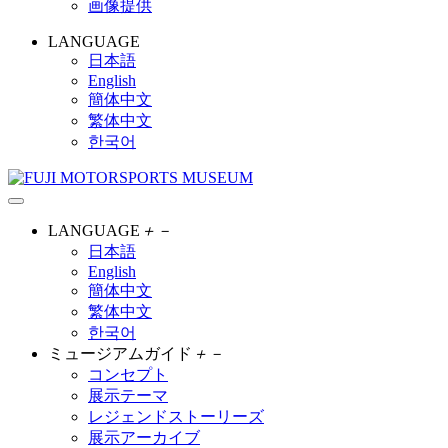
画像提供
LANGUAGE
日本語
English
簡体中文
繁体中文
한국어
LANGUAGE
＋
－
日本語
English
簡体中文
繁体中文
한국어
ミュージアムガイド
＋
－
コンセプト
展示テーマ
レジェンドストーリーズ
展示アーカイブ