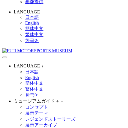
画像提供
LANGUAGE
日本語
English
簡体中文
繁体中文
한국어
LANGUAGE
＋
－
日本語
English
簡体中文
繁体中文
한국어
ミュージアムガイド
＋
－
コンセプト
展示テーマ
レジェンドストーリーズ
展示アーカイブ