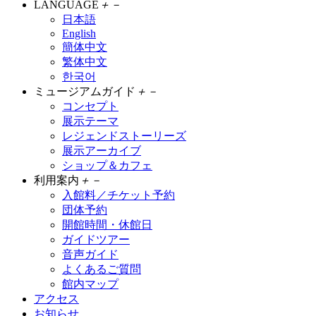
LANGUAGE
＋
－
日本語
English
簡体中文
繁体中文
한국어
ミュージアムガイド
＋
－
コンセプト
展示テーマ
レジェンドストーリーズ
展示アーカイブ
ショップ＆カフェ
利用案内
＋
－
入館料／チケット予約
団体予約
開館時間・休館日
ガイドツアー
音声ガイド
よくあるご質問
館内マップ
アクセス
お知らせ