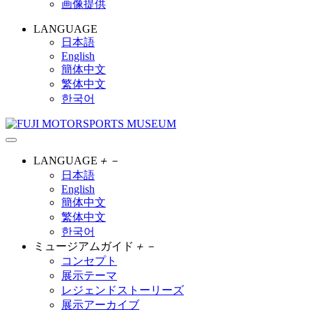
画像提供
LANGUAGE
日本語
English
簡体中文
繁体中文
한국어
LANGUAGE
＋
－
日本語
English
簡体中文
繁体中文
한국어
ミュージアムガイド
＋
－
コンセプト
展示テーマ
レジェンドストーリーズ
展示アーカイブ