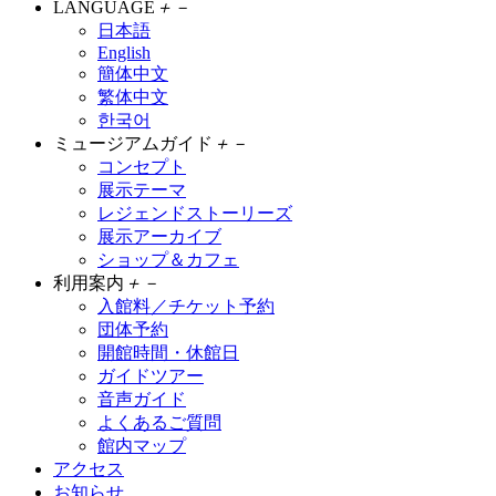
LANGUAGE
＋
－
日本語
English
簡体中文
繁体中文
한국어
ミュージアムガイド
＋
－
コンセプト
展示テーマ
レジェンドストーリーズ
展示アーカイブ
ショップ＆カフェ
利用案内
＋
－
入館料／チケット予約
団体予約
開館時間・休館日
ガイドツアー
音声ガイド
よくあるご質問
館内マップ
アクセス
お知らせ