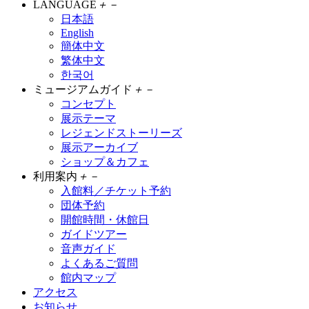
LANGUAGE
＋
－
日本語
English
簡体中文
繁体中文
한국어
ミュージアムガイド
＋
－
コンセプト
展示テーマ
レジェンドストーリーズ
展示アーカイブ
ショップ＆カフェ
利用案内
＋
－
入館料／チケット予約
団体予約
開館時間・休館日
ガイドツアー
音声ガイド
よくあるご質問
館内マップ
アクセス
お知らせ