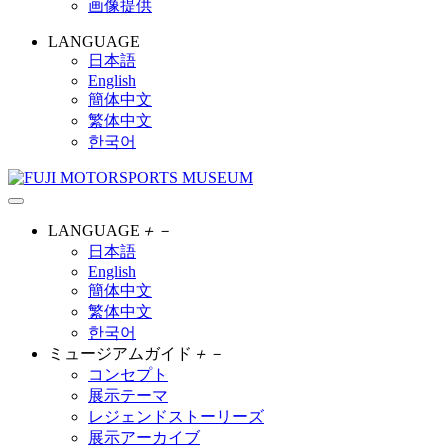
画像提供
LANGUAGE
日本語
English
簡体中文
繁体中文
한국어
LANGUAGE
＋
－
日本語
English
簡体中文
繁体中文
한국어
ミュージアムガイド
＋
－
コンセプト
展示テーマ
レジェンドストーリーズ
展示アーカイブ