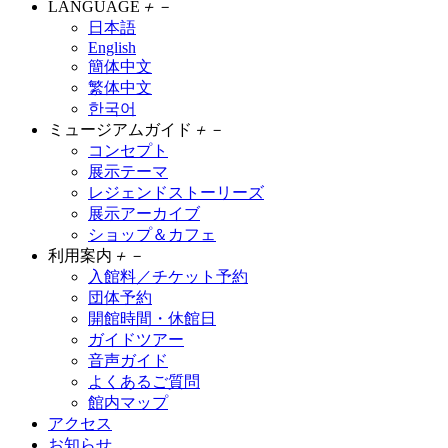
LANGUAGE
＋
－
日本語
English
簡体中文
繁体中文
한국어
ミュージアムガイド
＋
－
コンセプト
展示テーマ
レジェンドストーリーズ
展示アーカイブ
ショップ＆カフェ
利用案内
＋
－
入館料／チケット予約
団体予約
開館時間・休館日
ガイドツアー
音声ガイド
よくあるご質問
館内マップ
アクセス
お知らせ