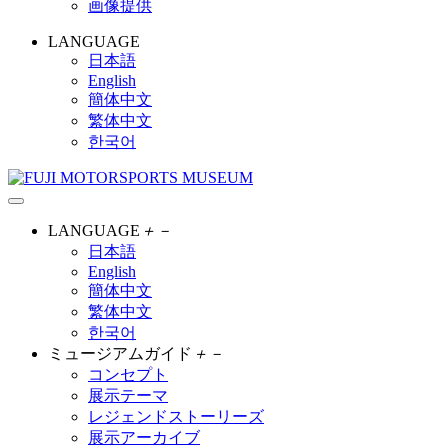
画像提供
LANGUAGE
日本語
English
簡体中文
繁体中文
한국어
LANGUAGE
＋
－
日本語
English
簡体中文
繁体中文
한국어
ミュージアムガイド
＋
－
コンセプト
展示テーマ
レジェンドストーリーズ
展示アーカイブ