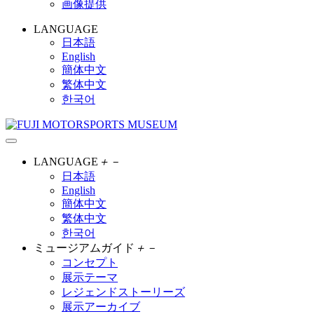
画像提供
LANGUAGE
日本語
English
簡体中文
繁体中文
한국어
LANGUAGE
＋
－
日本語
English
簡体中文
繁体中文
한국어
ミュージアムガイド
＋
－
コンセプト
展示テーマ
レジェンドストーリーズ
展示アーカイブ