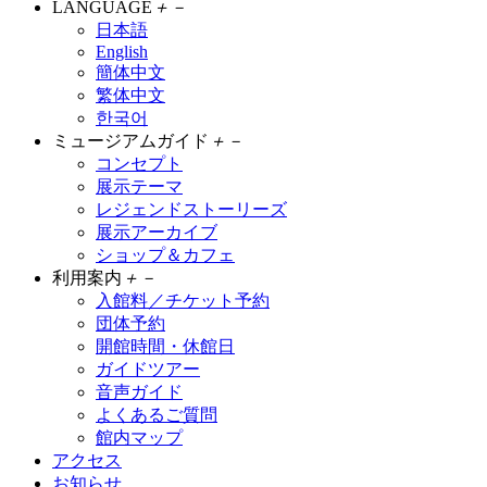
LANGUAGE
＋
－
日本語
English
簡体中文
繁体中文
한국어
ミュージアムガイド
＋
－
コンセプト
展示テーマ
レジェンドストーリーズ
展示アーカイブ
ショップ＆カフェ
利用案内
＋
－
入館料／チケット予約
団体予約
開館時間・休館日
ガイドツアー
音声ガイド
よくあるご質問
館内マップ
アクセス
お知らせ