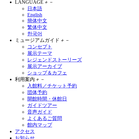
LANGUAGE
＋
－
日本語
English
簡体中文
繁体中文
한국어
ミュージアムガイド
＋
－
コンセプト
展示テーマ
レジェンドストーリーズ
展示アーカイブ
ショップ＆カフェ
利用案内
＋
－
入館料／チケット予約
団体予約
開館時間・休館日
ガイドツアー
音声ガイド
よくあるご質問
館内マップ
アクセス
お知らせ