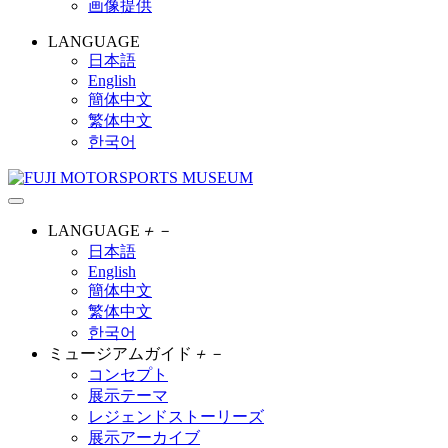
画像提供
LANGUAGE
日本語
English
簡体中文
繁体中文
한국어
LANGUAGE
＋
－
日本語
English
簡体中文
繁体中文
한국어
ミュージアムガイド
＋
－
コンセプト
展示テーマ
レジェンドストーリーズ
展示アーカイブ