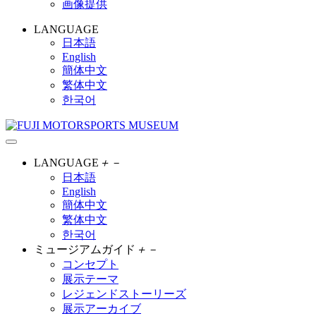
画像提供
LANGUAGE
日本語
English
簡体中文
繁体中文
한국어
LANGUAGE
＋
－
日本語
English
簡体中文
繁体中文
한국어
ミュージアムガイド
＋
－
コンセプト
展示テーマ
レジェンドストーリーズ
展示アーカイブ