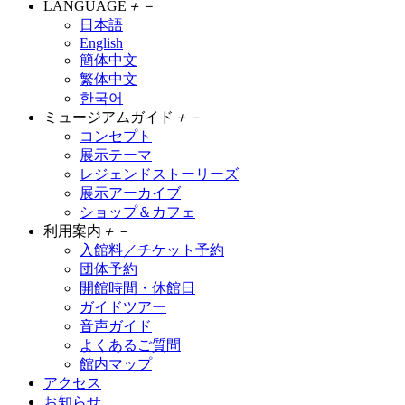
LANGUAGE
＋
－
日本語
English
簡体中文
繁体中文
한국어
ミュージアムガイド
＋
－
コンセプト
展示テーマ
レジェンドストーリーズ
展示アーカイブ
ショップ＆カフェ
利用案内
＋
－
入館料／チケット予約
団体予約
開館時間・休館日
ガイドツアー
音声ガイド
よくあるご質問
館内マップ
アクセス
お知らせ