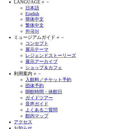
LANGUAGE
＋
－
日本語
English
簡体中文
繁体中文
한국어
ミュージアムガイド
＋
－
コンセプト
展示テーマ
レジェンドストーリーズ
展示アーカイブ
ショップ＆カフェ
利用案内
＋
－
入館料／チケット予約
団体予約
開館時間・休館日
ガイドツアー
音声ガイド
よくあるご質問
館内マップ
アクセス
お知らせ