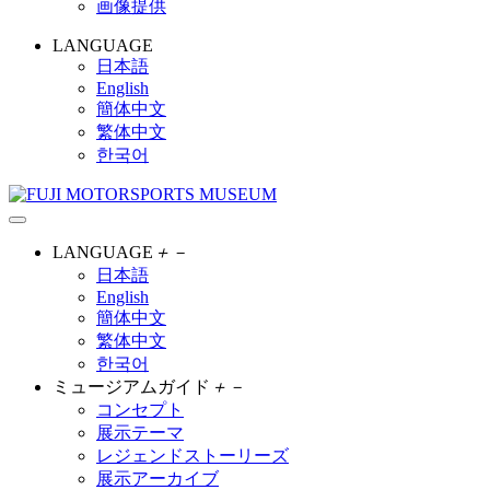
画像提供
LANGUAGE
日本語
English
簡体中文
繁体中文
한국어
LANGUAGE
＋
－
日本語
English
簡体中文
繁体中文
한국어
ミュージアムガイド
＋
－
コンセプト
展示テーマ
レジェンドストーリーズ
展示アーカイブ