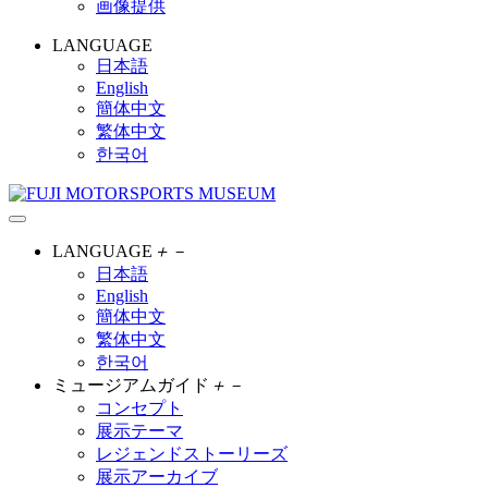
画像提供
LANGUAGE
日本語
English
簡体中文
繁体中文
한국어
LANGUAGE
＋
－
日本語
English
簡体中文
繁体中文
한국어
ミュージアムガイド
＋
－
コンセプト
展示テーマ
レジェンドストーリーズ
展示アーカイブ