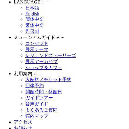
LANGUAGE
＋
－
日本語
English
簡体中文
繁体中文
한국어
ミュージアムガイド
＋
－
コンセプト
展示テーマ
レジェンドストーリーズ
展示アーカイブ
ショップ＆カフェ
利用案内
＋
－
入館料／チケット予約
団体予約
開館時間・休館日
ガイドツアー
音声ガイド
よくあるご質問
館内マップ
アクセス
お知らせ