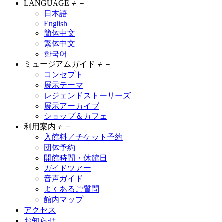
LANGUAGE
＋
－
日本語
English
簡体中文
繁体中文
한국어
ミュージアムガイド
＋
－
コンセプト
展示テーマ
レジェンドストーリーズ
展示アーカイブ
ショップ＆カフェ
利用案内
＋
－
入館料／チケット予約
団体予約
開館時間・休館日
ガイドツアー
音声ガイド
よくあるご質問
館内マップ
アクセス
お知らせ