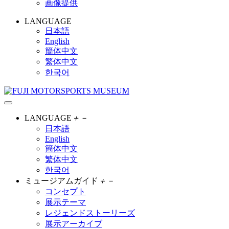
画像提供
LANGUAGE
日本語
English
簡体中文
繁体中文
한국어
LANGUAGE
＋
－
日本語
English
簡体中文
繁体中文
한국어
ミュージアムガイド
＋
－
コンセプト
展示テーマ
レジェンドストーリーズ
展示アーカイブ