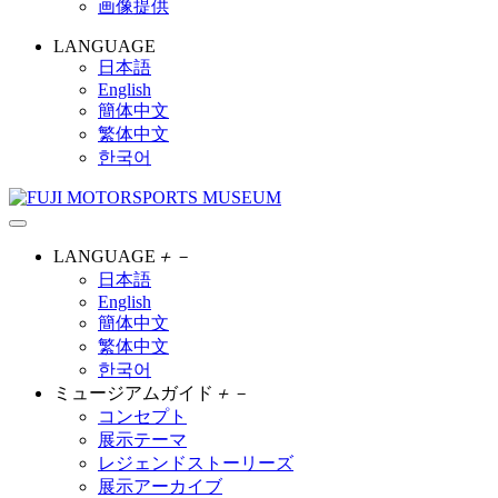
画像提供
LANGUAGE
日本語
English
簡体中文
繁体中文
한국어
LANGUAGE
＋
－
日本語
English
簡体中文
繁体中文
한국어
ミュージアムガイド
＋
－
コンセプト
展示テーマ
レジェンドストーリーズ
展示アーカイブ