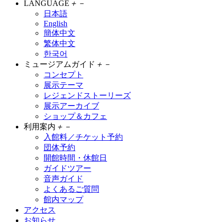
LANGUAGE
＋
－
日本語
English
簡体中文
繁体中文
한국어
ミュージアムガイド
＋
－
コンセプト
展示テーマ
レジェンドストーリーズ
展示アーカイブ
ショップ＆カフェ
利用案内
＋
－
入館料／チケット予約
団体予約
開館時間・休館日
ガイドツアー
音声ガイド
よくあるご質問
館内マップ
アクセス
お知らせ