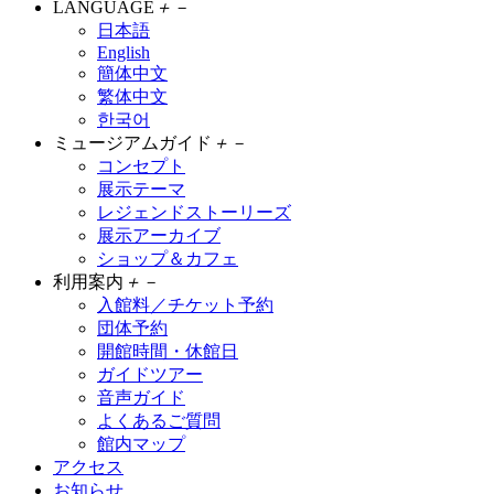
LANGUAGE
＋
－
日本語
English
簡体中文
繁体中文
한국어
ミュージアムガイド
＋
－
コンセプト
展示テーマ
レジェンドストーリーズ
展示アーカイブ
ショップ＆カフェ
利用案内
＋
－
入館料／チケット予約
団体予約
開館時間・休館日
ガイドツアー
音声ガイド
よくあるご質問
館内マップ
アクセス
お知らせ