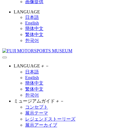
画像提供
LANGUAGE
日本語
English
簡体中文
繁体中文
한국어
LANGUAGE
＋
－
日本語
English
簡体中文
繁体中文
한국어
ミュージアムガイド
＋
－
コンセプト
展示テーマ
レジェンドストーリーズ
展示アーカイブ