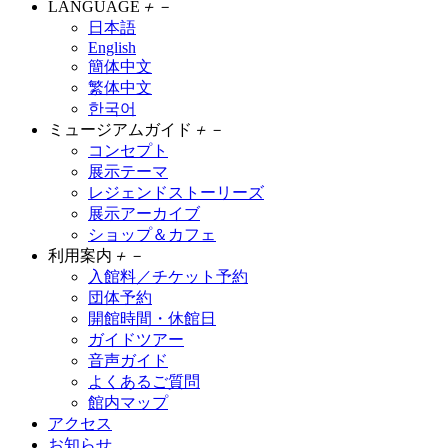
LANGUAGE
＋
－
日本語
English
簡体中文
繁体中文
한국어
ミュージアムガイド
＋
－
コンセプト
展示テーマ
レジェンドストーリーズ
展示アーカイブ
ショップ＆カフェ
利用案内
＋
－
入館料／チケット予約
団体予約
開館時間・休館日
ガイドツアー
音声ガイド
よくあるご質問
館内マップ
アクセス
お知らせ