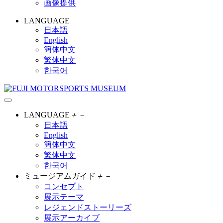
画像提供
LANGUAGE
日本語
English
簡体中文
繁体中文
한국어
LANGUAGE
＋
－
日本語
English
簡体中文
繁体中文
한국어
ミュージアムガイド
＋
－
コンセプト
展示テーマ
レジェンドストーリーズ
展示アーカイブ