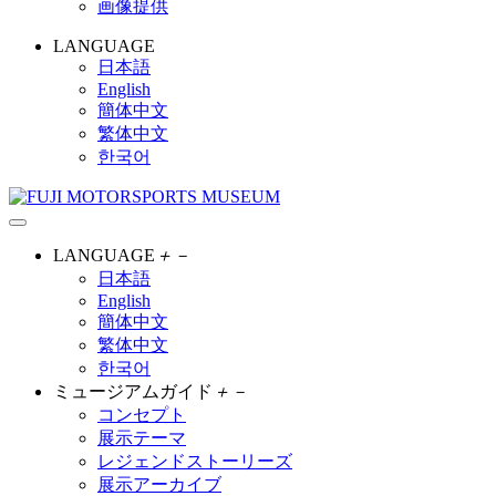
画像提供
LANGUAGE
日本語
English
簡体中文
繁体中文
한국어
LANGUAGE
＋
－
日本語
English
簡体中文
繁体中文
한국어
ミュージアムガイド
＋
－
コンセプト
展示テーマ
レジェンドストーリーズ
展示アーカイブ