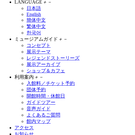
LANGUAGE
＋
－
日本語
English
簡体中文
繁体中文
한국어
ミュージアムガイド
＋
－
コンセプト
展示テーマ
レジェンドストーリーズ
展示アーカイブ
ショップ＆カフェ
利用案内
＋
－
入館料／チケット予約
団体予約
開館時間・休館日
ガイドツアー
音声ガイド
よくあるご質問
館内マップ
アクセス
お知らせ