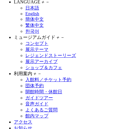
LANGUAGE
＋
－
日本語
English
簡体中文
繁体中文
한국어
ミュージアムガイド
＋
－
コンセプト
展示テーマ
レジェンドストーリーズ
展示アーカイブ
ショップ＆カフェ
利用案内
＋
－
入館料／チケット予約
団体予約
開館時間・休館日
ガイドツアー
音声ガイド
よくあるご質問
館内マップ
アクセス
お知らせ