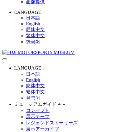
画像提供
LANGUAGE
日本語
English
簡体中文
繁体中文
한국어
LANGUAGE
＋
－
日本語
English
簡体中文
繁体中文
한국어
ミュージアムガイド
＋
－
コンセプト
展示テーマ
レジェンドストーリーズ
展示アーカイブ