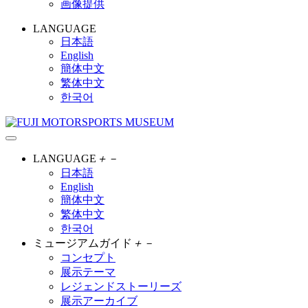
画像提供
LANGUAGE
日本語
English
簡体中文
繁体中文
한국어
LANGUAGE
＋
－
日本語
English
簡体中文
繁体中文
한국어
ミュージアムガイド
＋
－
コンセプト
展示テーマ
レジェンドストーリーズ
展示アーカイブ