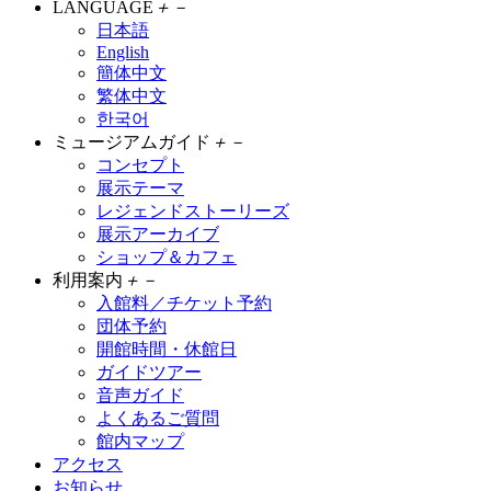
LANGUAGE
＋
－
日本語
English
簡体中文
繁体中文
한국어
ミュージアムガイド
＋
－
コンセプト
展示テーマ
レジェンドストーリーズ
展示アーカイブ
ショップ＆カフェ
利用案内
＋
－
入館料／チケット予約
団体予約
開館時間・休館日
ガイドツアー
音声ガイド
よくあるご質問
館内マップ
アクセス
お知らせ