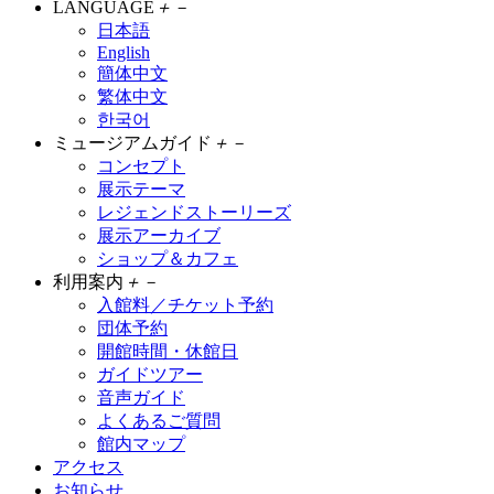
LANGUAGE
＋
－
日本語
English
簡体中文
繁体中文
한국어
ミュージアムガイド
＋
－
コンセプト
展示テーマ
レジェンドストーリーズ
展示アーカイブ
ショップ＆カフェ
利用案内
＋
－
入館料／チケット予約
団体予約
開館時間・休館日
ガイドツアー
音声ガイド
よくあるご質問
館内マップ
アクセス
お知らせ