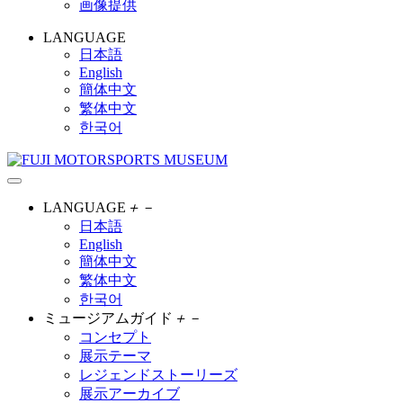
画像提供
LANGUAGE
日本語
English
簡体中文
繁体中文
한국어
LANGUAGE
＋
－
日本語
English
簡体中文
繁体中文
한국어
ミュージアムガイド
＋
－
コンセプト
展示テーマ
レジェンドストーリーズ
展示アーカイブ