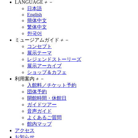
LANGUAGE
＋
－
日本語
English
簡体中文
繁体中文
한국어
ミュージアムガイド
＋
－
コンセプト
展示テーマ
レジェンドストーリーズ
展示アーカイブ
ショップ＆カフェ
利用案内
＋
－
入館料／チケット予約
団体予約
開館時間・休館日
ガイドツアー
音声ガイド
よくあるご質問
館内マップ
アクセス
お知らせ