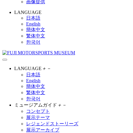
画像提供
LANGUAGE
日本語
English
簡体中文
繁体中文
한국어
LANGUAGE
＋
－
日本語
English
簡体中文
繁体中文
한국어
ミュージアムガイド
＋
－
コンセプト
展示テーマ
レジェンドストーリーズ
展示アーカイブ