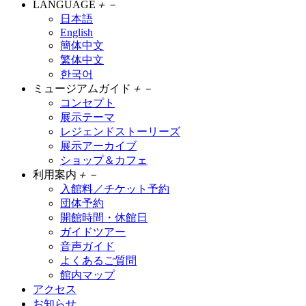
LANGUAGE
＋
－
日本語
English
簡体中文
繁体中文
한국어
ミュージアムガイド
＋
－
コンセプト
展示テーマ
レジェンドストーリーズ
展示アーカイブ
ショップ＆カフェ
利用案内
＋
－
入館料／チケット予約
団体予約
開館時間・休館日
ガイドツアー
音声ガイド
よくあるご質問
館内マップ
アクセス
お知らせ