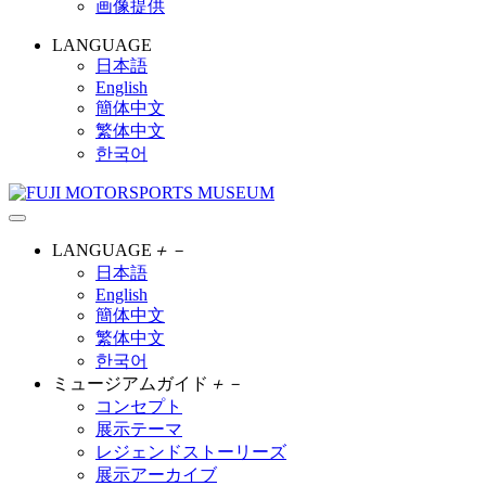
画像提供
LANGUAGE
日本語
English
簡体中文
繁体中文
한국어
LANGUAGE
＋
－
日本語
English
簡体中文
繁体中文
한국어
ミュージアムガイド
＋
－
コンセプト
展示テーマ
レジェンドストーリーズ
展示アーカイブ