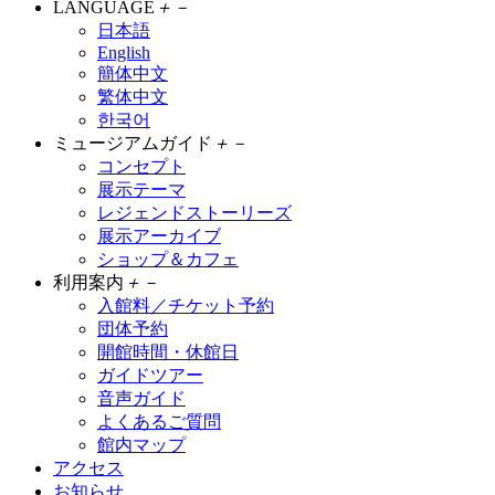
LANGUAGE
＋
－
日本語
English
簡体中文
繁体中文
한국어
ミュージアムガイド
＋
－
コンセプト
展示テーマ
レジェンドストーリーズ
展示アーカイブ
ショップ＆カフェ
利用案内
＋
－
入館料／チケット予約
団体予約
開館時間・休館日
ガイドツアー
音声ガイド
よくあるご質問
館内マップ
アクセス
お知らせ