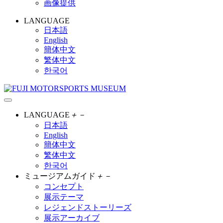
画像提供
LANGUAGE
日本語
English
簡体中文
繁体中文
한국어
LANGUAGE
＋
－
日本語
English
簡体中文
繁体中文
한국어
ミュージアムガイド
＋
－
コンセプト
展示テーマ
レジェンドストーリーズ
展示アーカイブ