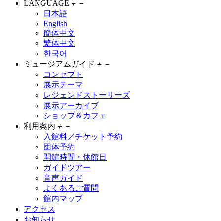
LANGUAGE
＋
－
日本語
English
簡体中文
繁体中文
한국어
ミュージアムガイド
＋
－
コンセプト
展示テーマ
レジェンドストーリーズ
展示アーカイブ
ショップ＆カフェ
利用案内
＋
－
入館料／チケット予約
団体予約
開館時間・休館日
ガイドツアー
音声ガイド
よくあるご質問
館内マップ
アクセス
お知らせ