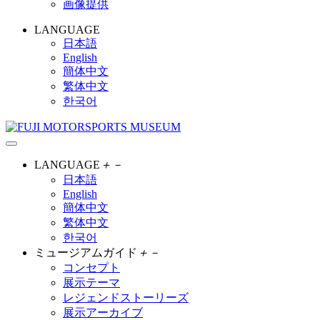
画像提供
LANGUAGE
日本語
English
簡体中文
繁体中文
한국어
LANGUAGE
＋
－
日本語
English
簡体中文
繁体中文
한국어
ミュージアムガイド
＋
－
コンセプト
展示テーマ
レジェンドストーリーズ
展示アーカイブ