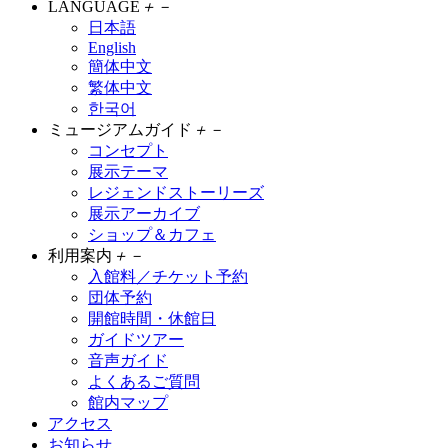
LANGUAGE
＋
－
日本語
English
簡体中文
繁体中文
한국어
ミュージアムガイド
＋
－
コンセプト
展示テーマ
レジェンドストーリーズ
展示アーカイブ
ショップ＆カフェ
利用案内
＋
－
入館料／チケット予約
団体予約
開館時間・休館日
ガイドツアー
音声ガイド
よくあるご質問
館内マップ
アクセス
お知らせ