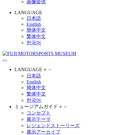
画像提供
LANGUAGE
日本語
English
簡体中文
繁体中文
한국어
LANGUAGE
＋
－
日本語
English
簡体中文
繁体中文
한국어
ミュージアムガイド
＋
－
コンセプト
展示テーマ
レジェンドストーリーズ
展示アーカイブ