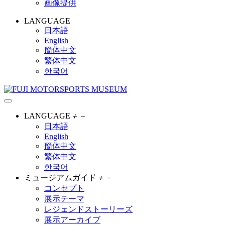
画像提供
LANGUAGE
日本語
English
簡体中文
繁体中文
한국어
LANGUAGE
＋
－
日本語
English
簡体中文
繁体中文
한국어
ミュージアムガイド
＋
－
コンセプト
展示テーマ
レジェンドストーリーズ
展示アーカイブ