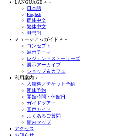
LANGUAGE
＋
－
日本語
English
簡体中文
繁体中文
한국어
ミュージアムガイド
＋
－
コンセプト
展示テーマ
レジェンドストーリーズ
展示アーカイブ
ショップ＆カフェ
利用案内
＋
－
入館料／チケット予約
団体予約
開館時間・休館日
ガイドツアー
音声ガイド
よくあるご質問
館内マップ
アクセス
お知らせ