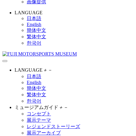
画像提供
LANGUAGE
日本語
English
簡体中文
繁体中文
한국어
LANGUAGE
＋
－
日本語
English
簡体中文
繁体中文
한국어
ミュージアムガイド
＋
－
コンセプト
展示テーマ
レジェンドストーリーズ
展示アーカイブ