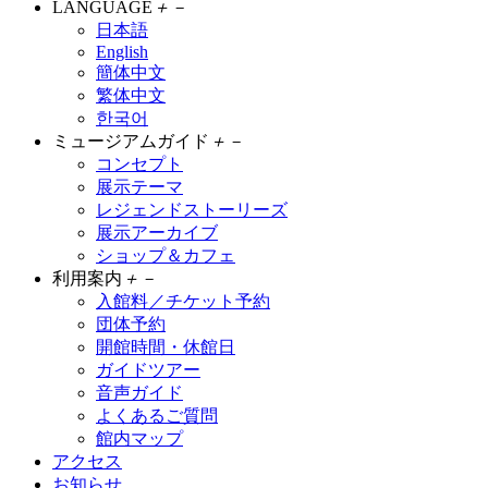
LANGUAGE
＋
－
日本語
English
簡体中文
繁体中文
한국어
ミュージアムガイド
＋
－
コンセプト
展示テーマ
レジェンドストーリーズ
展示アーカイブ
ショップ＆カフェ
利用案内
＋
－
入館料／チケット予約
団体予約
開館時間・休館日
ガイドツアー
音声ガイド
よくあるご質問
館内マップ
アクセス
お知らせ