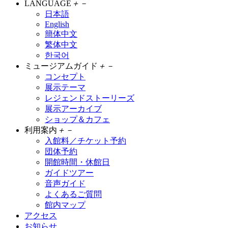
LANGUAGE
＋
－
日本語
English
簡体中文
繁体中文
한국어
ミュージアムガイド
＋
－
コンセプト
展示テーマ
レジェンドストーリーズ
展示アーカイブ
ショップ＆カフェ
利用案内
＋
－
入館料／チケット予約
団体予約
開館時間・休館日
ガイドツアー
音声ガイド
よくあるご質問
館内マップ
アクセス
お知らせ