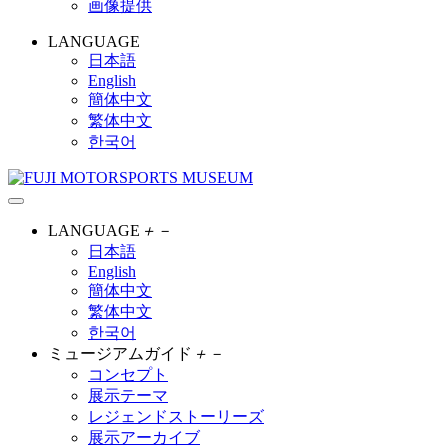
画像提供
LANGUAGE
日本語
English
簡体中文
繁体中文
한국어
LANGUAGE
＋
－
日本語
English
簡体中文
繁体中文
한국어
ミュージアムガイド
＋
－
コンセプト
展示テーマ
レジェンドストーリーズ
展示アーカイブ