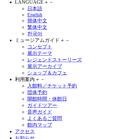
LANGUAGE
＋
－
日本語
English
簡体中文
繁体中文
한국어
ミュージアムガイド
＋
－
コンセプト
展示テーマ
レジェンドストーリーズ
展示アーカイブ
ショップ＆カフェ
利用案内
＋
－
入館料／チケット予約
団体予約
開館時間・休館日
ガイドツアー
音声ガイド
よくあるご質問
館内マップ
アクセス
お知らせ