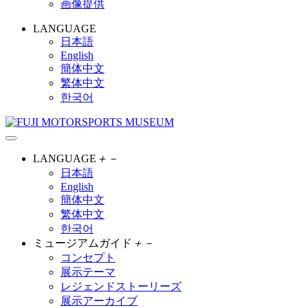
画像提供
LANGUAGE
日本語
English
簡体中文
繁体中文
한국어
LANGUAGE
＋
－
日本語
English
簡体中文
繁体中文
한국어
ミュージアムガイド
＋
－
コンセプト
展示テーマ
レジェンドストーリーズ
展示アーカイブ