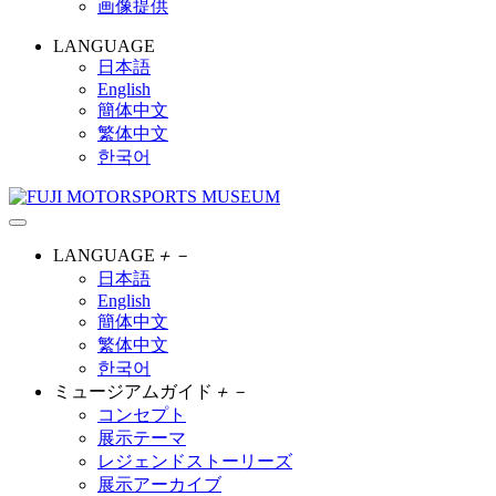
画像提供
LANGUAGE
日本語
English
簡体中文
繁体中文
한국어
LANGUAGE
＋
－
日本語
English
簡体中文
繁体中文
한국어
ミュージアムガイド
＋
－
コンセプト
展示テーマ
レジェンドストーリーズ
展示アーカイブ