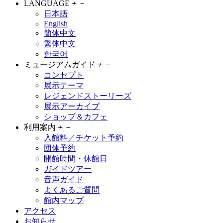
LANGUAGE
＋
－
日本語
English
簡体中文
繁体中文
한국어
ミュージアムガイド
＋
－
コンセプト
展示テーマ
レジェンドストーリーズ
展示アーカイブ
ショップ＆カフェ
利用案内
＋
－
入館料／チケット予約
団体予約
開館時間・休館日
ガイドツアー
音声ガイド
よくあるご質問
館内マップ
アクセス
お知らせ