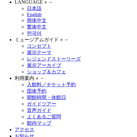
LANGUAGE
＋
－
日本語
English
簡体中文
繁体中文
한국어
ミュージアムガイド
＋
－
コンセプト
展示テーマ
レジェンドストーリーズ
展示アーカイブ
ショップ＆カフェ
利用案内
＋
－
入館料／チケット予約
団体予約
開館時間・休館日
ガイドツアー
音声ガイド
よくあるご質問
館内マップ
アクセス
お知らせ