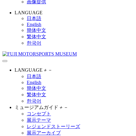
画像提供
LANGUAGE
日本語
English
簡体中文
繁体中文
한국어
LANGUAGE
＋
－
日本語
English
簡体中文
繁体中文
한국어
ミュージアムガイド
＋
－
コンセプト
展示テーマ
レジェンドストーリーズ
展示アーカイブ