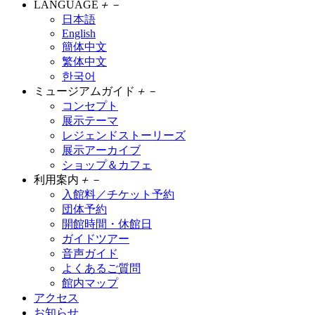
LANGUAGE
＋
－
日本語
English
簡体中文
繁体中文
한국어
ミュージアムガイド
＋
－
コンセプト
展示テーマ
レジェンドストーリーズ
展示アーカイブ
ショップ＆カフェ
利用案内
＋
－
入館料／チケット予約
団体予約
開館時間・休館日
ガイドツアー
音声ガイド
よくあるご質問
館内マップ
アクセス
お知らせ