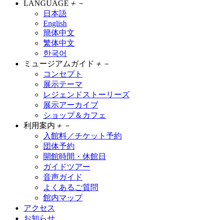
LANGUAGE
＋
－
日本語
English
簡体中文
繁体中文
한국어
ミュージアムガイド
＋
－
コンセプト
展示テーマ
レジェンドストーリーズ
展示アーカイブ
ショップ＆カフェ
利用案内
＋
－
入館料／チケット予約
団体予約
開館時間・休館日
ガイドツアー
音声ガイド
よくあるご質問
館内マップ
アクセス
お知らせ