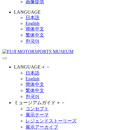
画像提供
LANGUAGE
日本語
English
簡体中文
繁体中文
한국어
LANGUAGE
＋
－
日本語
English
簡体中文
繁体中文
한국어
ミュージアムガイド
＋
－
コンセプト
展示テーマ
レジェンドストーリーズ
展示アーカイブ