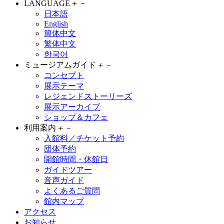
LANGUAGE
＋
－
日本語
English
簡体中文
繁体中文
한국어
ミュージアムガイド
＋
－
コンセプト
展示テーマ
レジェンドストーリーズ
展示アーカイブ
ショップ＆カフェ
利用案内
＋
－
入館料／チケット予約
団体予約
開館時間・休館日
ガイドツアー
音声ガイド
よくあるご質問
館内マップ
アクセス
お知らせ