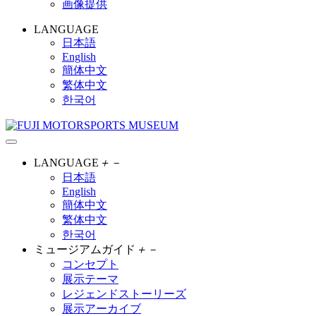
画像提供
LANGUAGE
日本語
English
簡体中文
繁体中文
한국어
LANGUAGE
＋
－
日本語
English
簡体中文
繁体中文
한국어
ミュージアムガイド
＋
－
コンセプト
展示テーマ
レジェンドストーリーズ
展示アーカイブ