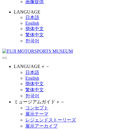
画像提供
LANGUAGE
日本語
English
簡体中文
繁体中文
한국어
LANGUAGE
＋
－
日本語
English
簡体中文
繁体中文
한국어
ミュージアムガイド
＋
－
コンセプト
展示テーマ
レジェンドストーリーズ
展示アーカイブ