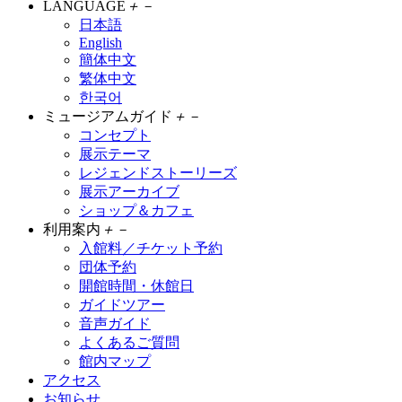
LANGUAGE
＋
－
日本語
English
簡体中文
繁体中文
한국어
ミュージアムガイド
＋
－
コンセプト
展示テーマ
レジェンドストーリーズ
展示アーカイブ
ショップ＆カフェ
利用案内
＋
－
入館料／チケット予約
団体予約
開館時間・休館日
ガイドツアー
音声ガイド
よくあるご質問
館内マップ
アクセス
お知らせ