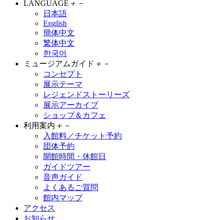
LANGUAGE
＋
－
日本語
English
簡体中文
繁体中文
한국어
ミュージアムガイド
＋
－
コンセプト
展示テーマ
レジェンドストーリーズ
展示アーカイブ
ショップ＆カフェ
利用案内
＋
－
入館料／チケット予約
団体予約
開館時間・休館日
ガイドツアー
音声ガイド
よくあるご質問
館内マップ
アクセス
お知らせ