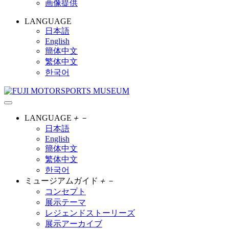
画像提供
LANGUAGE
日本語
English
簡体中文
繁体中文
한국어
LANGUAGE
＋
－
日本語
English
簡体中文
繁体中文
한국어
ミュージアムガイド
＋
－
コンセプト
展示テーマ
レジェンドストーリーズ
展示アーカイブ