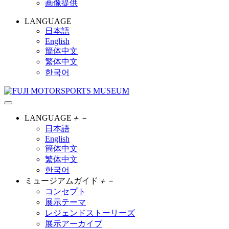
画像提供
LANGUAGE
日本語
English
簡体中文
繁体中文
한국어
LANGUAGE
＋
－
日本語
English
簡体中文
繁体中文
한국어
ミュージアムガイド
＋
－
コンセプト
展示テーマ
レジェンドストーリーズ
展示アーカイブ