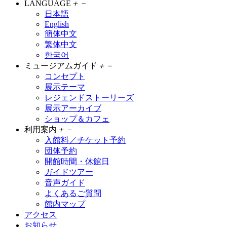
LANGUAGE
＋
－
日本語
English
簡体中文
繁体中文
한국어
ミュージアムガイド
＋
－
コンセプト
展示テーマ
レジェンドストーリーズ
展示アーカイブ
ショップ＆カフェ
利用案内
＋
－
入館料／チケット予約
団体予約
開館時間・休館日
ガイドツアー
音声ガイド
よくあるご質問
館内マップ
アクセス
お知らせ