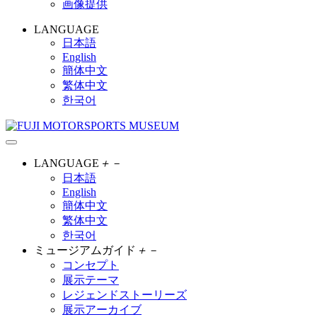
画像提供
LANGUAGE
日本語
English
簡体中文
繁体中文
한국어
LANGUAGE
＋
－
日本語
English
簡体中文
繁体中文
한국어
ミュージアムガイド
＋
－
コンセプト
展示テーマ
レジェンドストーリーズ
展示アーカイブ