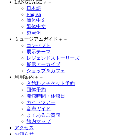
LANGUAGE
＋
－
日本語
English
簡体中文
繁体中文
한국어
ミュージアムガイド
＋
－
コンセプト
展示テーマ
レジェンドストーリーズ
展示アーカイブ
ショップ＆カフェ
利用案内
＋
－
入館料／チケット予約
団体予約
開館時間・休館日
ガイドツアー
音声ガイド
よくあるご質問
館内マップ
アクセス
お知らせ