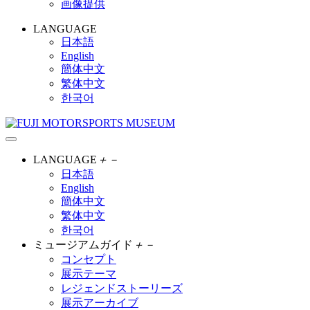
画像提供
LANGUAGE
日本語
English
簡体中文
繁体中文
한국어
LANGUAGE
＋
－
日本語
English
簡体中文
繁体中文
한국어
ミュージアムガイド
＋
－
コンセプト
展示テーマ
レジェンドストーリーズ
展示アーカイブ