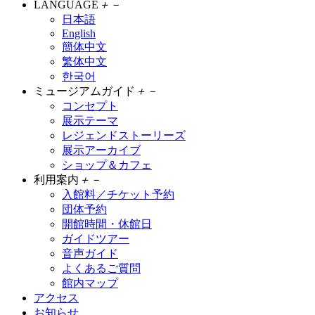
LANGUAGE
＋
－
日本語
English
簡体中文
繁体中文
한국어
ミュージアムガイド
＋
－
コンセプト
展示テーマ
レジェンドストーリーズ
展示アーカイブ
ショップ＆カフェ
利用案内
＋
－
入館料／チケット予約
団体予約
開館時間・休館日
ガイドツアー
音声ガイド
よくあるご質問
館内マップ
アクセス
お知らせ