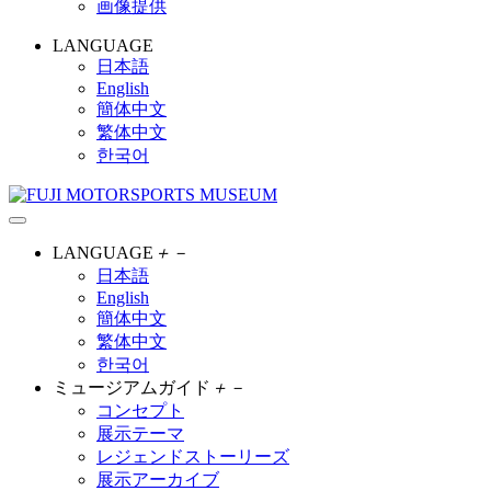
画像提供
LANGUAGE
日本語
English
簡体中文
繁体中文
한국어
LANGUAGE
＋
－
日本語
English
簡体中文
繁体中文
한국어
ミュージアムガイド
＋
－
コンセプト
展示テーマ
レジェンドストーリーズ
展示アーカイブ