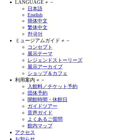
LANGUAGE
＋
－
日本語
English
簡体中文
繁体中文
한국어
ミュージアムガイド
＋
－
コンセプト
展示テーマ
レジェンドストーリーズ
展示アーカイブ
ショップ＆カフェ
利用案内
＋
－
入館料／チケット予約
団体予約
開館時間・休館日
ガイドツアー
音声ガイド
よくあるご質問
館内マップ
アクセス
お知らせ