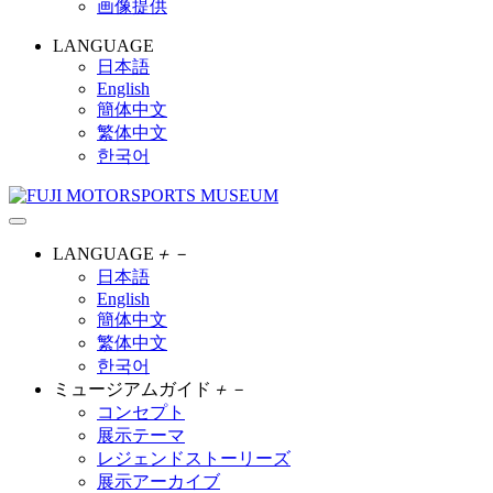
画像提供
LANGUAGE
日本語
English
簡体中文
繁体中文
한국어
LANGUAGE
＋
－
日本語
English
簡体中文
繁体中文
한국어
ミュージアムガイド
＋
－
コンセプト
展示テーマ
レジェンドストーリーズ
展示アーカイブ