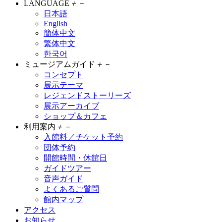
LANGUAGE
＋
－
日本語
English
簡体中文
繁体中文
한국어
ミュージアムガイド
＋
－
コンセプト
展示テーマ
レジェンドストーリーズ
展示アーカイブ
ショップ＆カフェ
利用案内
＋
－
入館料／チケット予約
団体予約
開館時間・休館日
ガイドツアー
音声ガイド
よくあるご質問
館内マップ
アクセス
お知らせ