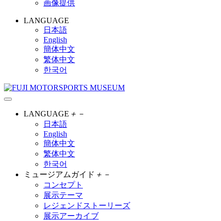
画像提供
LANGUAGE
日本語
English
簡体中文
繁体中文
한국어
LANGUAGE
＋
－
日本語
English
簡体中文
繁体中文
한국어
ミュージアムガイド
＋
－
コンセプト
展示テーマ
レジェンドストーリーズ
展示アーカイブ