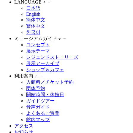
LANGUAGE
＋
－
日本語
English
簡体中文
繁体中文
한국어
ミュージアムガイド
＋
－
コンセプト
展示テーマ
レジェンドストーリーズ
展示アーカイブ
ショップ＆カフェ
利用案内
＋
－
入館料／チケット予約
団体予約
開館時間・休館日
ガイドツアー
音声ガイド
よくあるご質問
館内マップ
アクセス
お知らせ