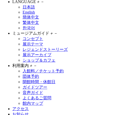
LANGUAGE
＋
－
日本語
English
簡体中文
繁体中文
한국어
ミュージアムガイド
＋
－
コンセプト
展示テーマ
レジェンドストーリーズ
展示アーカイブ
ショップ＆カフェ
利用案内
＋
－
入館料／チケット予約
団体予約
開館時間・休館日
ガイドツアー
音声ガイド
よくあるご質問
館内マップ
アクセス
お知らせ