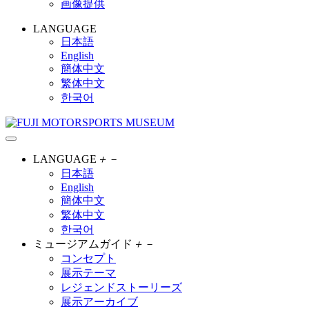
画像提供
LANGUAGE
日本語
English
簡体中文
繁体中文
한국어
LANGUAGE
＋
－
日本語
English
簡体中文
繁体中文
한국어
ミュージアムガイド
＋
－
コンセプト
展示テーマ
レジェンドストーリーズ
展示アーカイブ