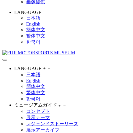
画像提供
LANGUAGE
日本語
English
簡体中文
繁体中文
한국어
LANGUAGE
＋
－
日本語
English
簡体中文
繁体中文
한국어
ミュージアムガイド
＋
－
コンセプト
展示テーマ
レジェンドストーリーズ
展示アーカイブ