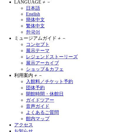
LANGUAGE
＋
－
日本語
English
簡体中文
繁体中文
한국어
ミュージアムガイド
＋
－
コンセプト
展示テーマ
レジェンドストーリーズ
展示アーカイブ
ショップ＆カフェ
利用案内
＋
－
入館料／チケット予約
団体予約
開館時間・休館日
ガイドツアー
音声ガイド
よくあるご質問
館内マップ
アクセス
お知らせ