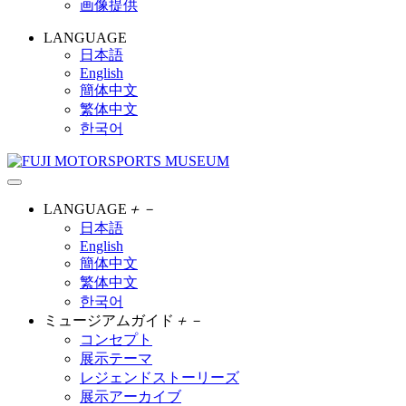
画像提供
LANGUAGE
日本語
English
簡体中文
繁体中文
한국어
LANGUAGE
＋
－
日本語
English
簡体中文
繁体中文
한국어
ミュージアムガイド
＋
－
コンセプト
展示テーマ
レジェンドストーリーズ
展示アーカイブ