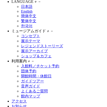
LANGUAGE
＋
－
日本語
English
簡体中文
繁体中文
한국어
ミュージアムガイド
＋
－
コンセプト
展示テーマ
レジェンドストーリーズ
展示アーカイブ
ショップ＆カフェ
利用案内
＋
－
入館料／チケット予約
団体予約
開館時間・休館日
ガイドツアー
音声ガイド
よくあるご質問
館内マップ
アクセス
お知らせ