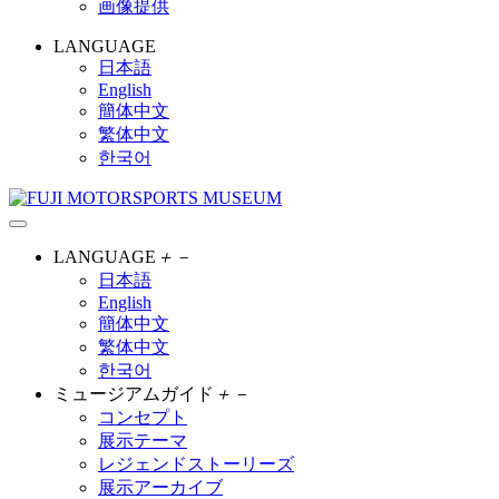
画像提供
LANGUAGE
日本語
English
簡体中文
繁体中文
한국어
LANGUAGE
＋
－
日本語
English
簡体中文
繁体中文
한국어
ミュージアムガイド
＋
－
コンセプト
展示テーマ
レジェンドストーリーズ
展示アーカイブ