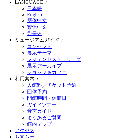
LANGUAGE
＋
－
日本語
English
簡体中文
繁体中文
한국어
ミュージアムガイド
＋
－
コンセプト
展示テーマ
レジェンドストーリーズ
展示アーカイブ
ショップ＆カフェ
利用案内
＋
－
入館料／チケット予約
団体予約
開館時間・休館日
ガイドツアー
音声ガイド
よくあるご質問
館内マップ
アクセス
お知らせ