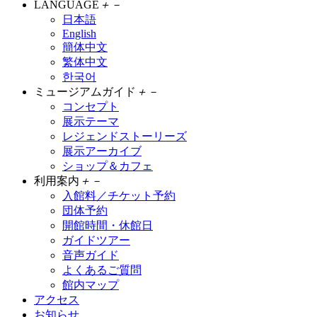
LANGUAGE
＋
－
日本語
English
簡体中文
繁体中文
한국어
ミュージアムガイド
＋
－
コンセプト
展示テーマ
レジェンドストーリーズ
展示アーカイブ
ショップ＆カフェ
利用案内
＋
－
入館料／チケット予約
団体予約
開館時間・休館日
ガイドツアー
音声ガイド
よくあるご質問
館内マップ
アクセス
お知らせ