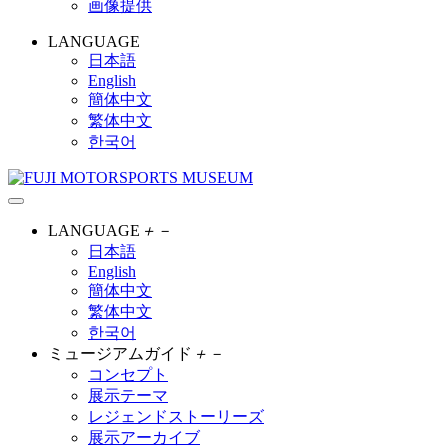
画像提供
LANGUAGE
日本語
English
簡体中文
繁体中文
한국어
LANGUAGE
＋
－
日本語
English
簡体中文
繁体中文
한국어
ミュージアムガイド
＋
－
コンセプト
展示テーマ
レジェンドストーリーズ
展示アーカイブ