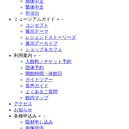
簡体中文
繁体中文
한국어
ミュージアムガイド
＋
－
コンセプト
展示テーマ
レジェンドストーリーズ
展示アーカイブ
ショップ＆カフェ
利用案内
＋
－
入館料／チケット予約
団体予約
開館時間・休館日
ガイドツアー
音声ガイド
よくあるご質問
館内マップ
アクセス
お知らせ
各種申込み
＋
－
取材申し込み
画像提供