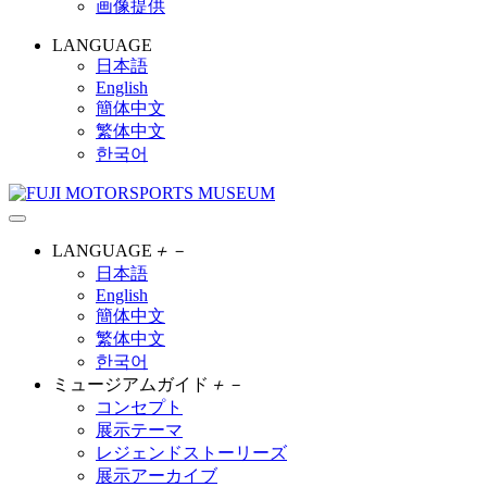
画像提供
LANGUAGE
日本語
English
簡体中文
繁体中文
한국어
LANGUAGE
＋
－
日本語
English
簡体中文
繁体中文
한국어
ミュージアムガイド
＋
－
コンセプト
展示テーマ
レジェンドストーリーズ
展示アーカイブ