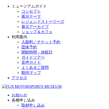
ミュージアムガイド
コンセプト
展示テーマ
レジェンドストーリーズ
展示アーカイブ
ショップ＆カフェ
利用案内
入館料／チケット予約
団体予約
開館時間・休館日
ガイドツアー
音声ガイド
よくあるご質問
館内マップ
アクセス
お知らせ
各種申し込み
取材申し込み