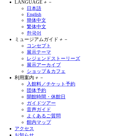
LANGUAGE
＋
－
日本語
English
簡体中文
繁体中文
한국어
ミュージアムガイド
＋
－
コンセプト
展示テーマ
レジェンドストーリーズ
展示アーカイブ
ショップ＆カフェ
利用案内
＋
－
入館料／チケット予約
団体予約
開館時間・休館日
ガイドツアー
音声ガイド
よくあるご質問
館内マップ
アクセス
お知らせ