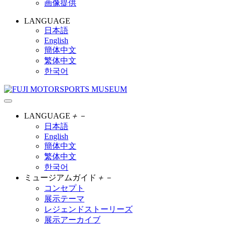
画像提供
LANGUAGE
日本語
English
簡体中文
繁体中文
한국어
LANGUAGE
＋
－
日本語
English
簡体中文
繁体中文
한국어
ミュージアムガイド
＋
－
コンセプト
展示テーマ
レジェンドストーリーズ
展示アーカイブ