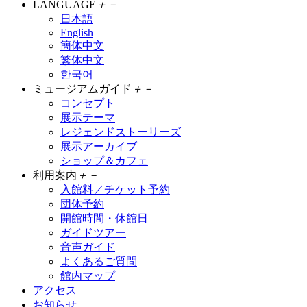
LANGUAGE
＋
－
日本語
English
簡体中文
繁体中文
한국어
ミュージアムガイド
＋
－
コンセプト
展示テーマ
レジェンドストーリーズ
展示アーカイブ
ショップ＆カフェ
利用案内
＋
－
入館料／チケット予約
団体予約
開館時間・休館日
ガイドツアー
音声ガイド
よくあるご質問
館内マップ
アクセス
お知らせ