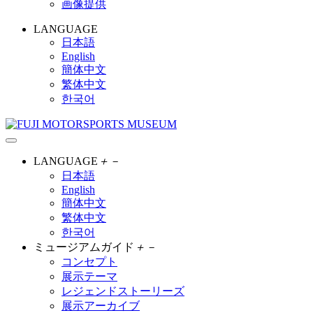
画像提供
LANGUAGE
日本語
English
簡体中文
繁体中文
한국어
LANGUAGE
＋
－
日本語
English
簡体中文
繁体中文
한국어
ミュージアムガイド
＋
－
コンセプト
展示テーマ
レジェンドストーリーズ
展示アーカイブ